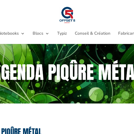
Notebooks
Blocs
Typiz
Conseil & Création
Fabrican
AGENDA PIQÛRE MÉTA
 PIQÛRE MÉTAL