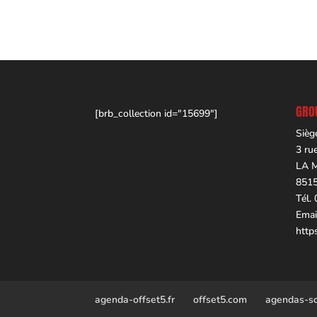
GROU
[brb_collection id="15699"]
Sièg
3 ru
LA 
851
Tél.
Emai
http
agenda-offset5.fr
offset5.com
agendas-sco