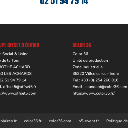
02 51 94 79 14
PE OFFSET 5 ÉDITION
COLOR 36
e Social & Usine
Color 36
e de la Tour
Unité de production
MOTHE ACHARD
Zone Industrielle,
50 LES ACHARDS
36320 Villedieu-sur-Indre
 02 51 94 79 14
Tel : +33 (0) 254 260 016
l.
offset5@offset5.fr
Email :
standard@color36.com
s://www.offset5.com
https://www.color36.fr/
laires.fr
color36.fr
color36.com
o5-event.fr
Politique de