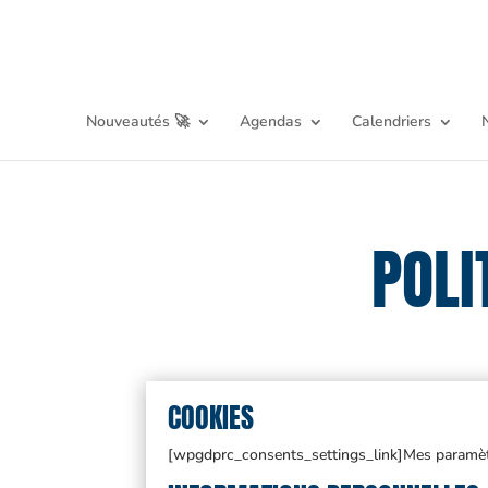
Nouveautés 🚀
Agendas
Calendriers
POLI
COOKIES
[wpgdprc_consents_settings_link]Mes paramèt