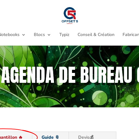
Notebooks
Blocs
Typiz
Conseil & Création
Fabrican
 AGENDA DE BUREAU
hantillon 🔥
Guide 📎
Devis💰