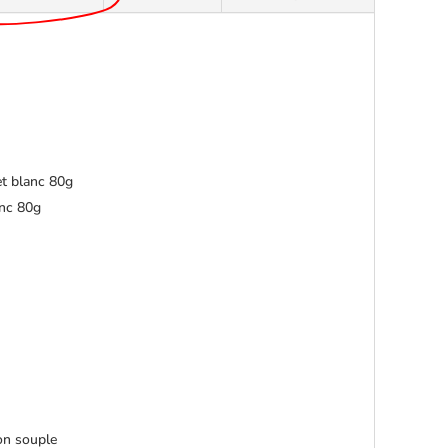
et blanc 80g
anc 80g
ion souple