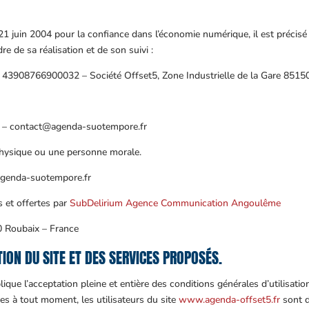
 21 juin 2004 pour la confiance dans l’économie numérique, il est précisé
re de sa réalisation et de son suivi :
ET : 43908766900032 – Société Offset5, Zone Industrielle de la Gare
u – contact@agenda-suotempore.fr
physique ou une personne morale.
genda-suotempore.fr
s et offertes par
SubDelirium Agence Communication Angoulême
0 Roubaix – France
TION DU SITE ET DES SERVICES PROPOSÉS.
ique l’acceptation pleine et entière des conditions générales d’utilisation
es à tout moment, les utilisateurs du site
www.agenda-offset5.fr
sont d