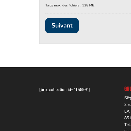
Taille max. des fichiers : 128 MB.
GRO
[brb_collection id="15699"]
Siè
3 r
LA
85
Tél