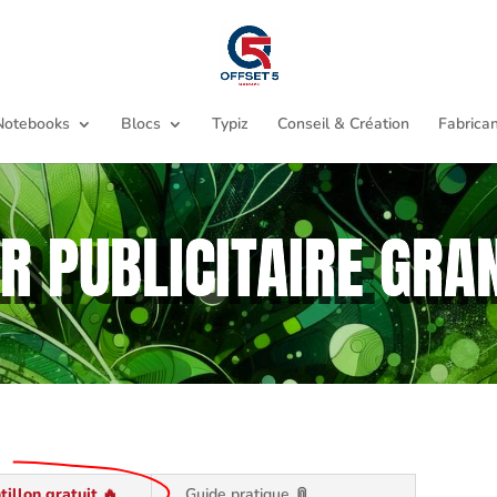
Notebooks
Blocs
Typiz
Conseil & Création
Fabrican
R PUBLICITAIRE GR
tillon gratuit 🔥
Guide pratique 📎