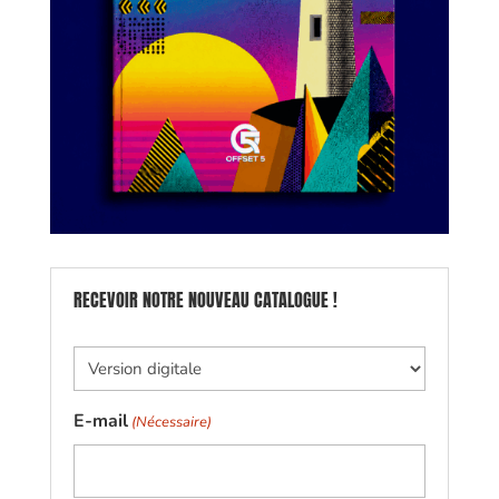
RECEVOIR NOTRE NOUVEAU CATALOGUE !
Papier
ou
digital,
E-mail
(Nécessaire)
à
vous
de