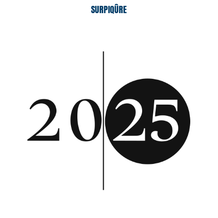
SURPIQÛRE