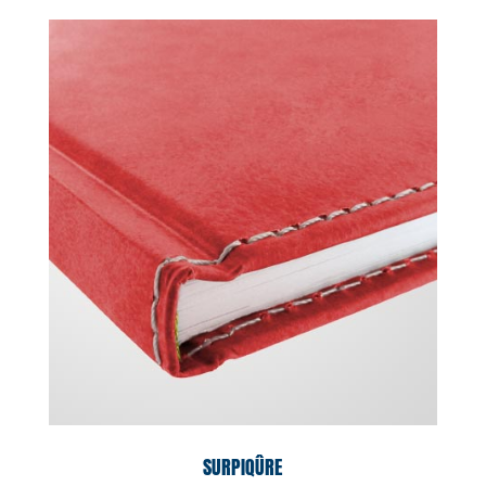
SURPIQÛRE