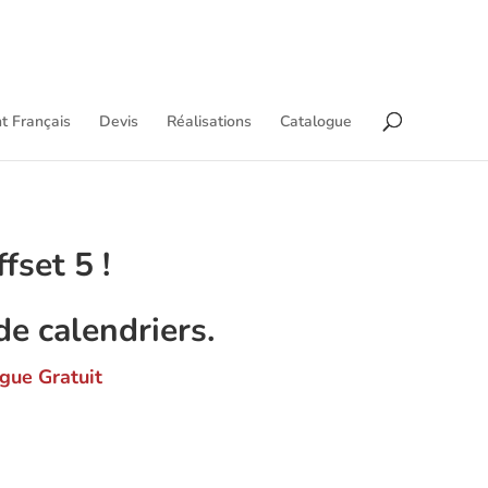
t Français
Devis
Réalisations
Catalogue
set 5 !
de calendriers.
gue Gratuit