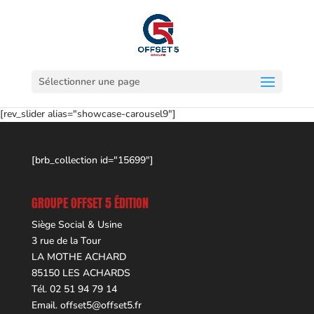
Sélectionner une page
[rev_slider alias="showcase-carousel9"]
[brb_collection id="15699"]
GROUPE OFFSET 5 ÉDITION
Siège Social & Usine
3 rue de la Tour
LA MOTHE ACHARD
85150 LES ACHARDS
Tél. 02 51 94 79 14
Email.
offset5@offset5.fr