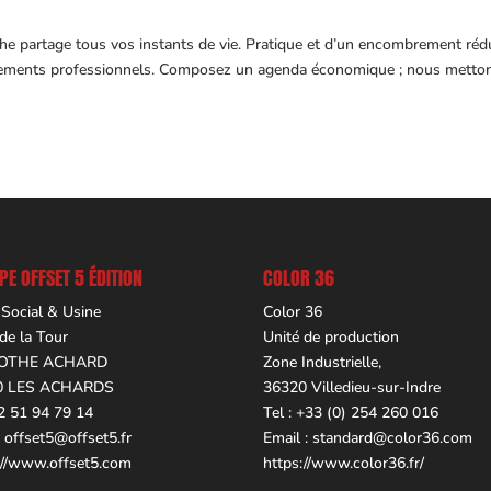
che partage tous vos instants de vie. Pratique et d’un encombrement rédu
acements professionnels. Composez un agenda économique ; nous metto
E OFFSET 5 ÉDITION
COLOR 36
 Social & Usine
Color 36
 de la Tour
Unité de production
OTHE ACHARD
Zone Industrielle,
0 LES ACHARDS
36320 Villedieu-sur-Indre
02 51 94 79 14
Tel : +33 (0) 254 260 016
.
offset5@offset5.fr
Email :
standard@color36.com
://www.offset5.com
https://www.color36.fr/