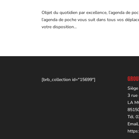
Objet du quotidien par excellence, l’agenda de po
l’agenda de poche vous suit dans tous vos dépl
votre disposition...
GROUP
[brb_collection id="15699"]
Siège
3 rue
LA M
8515
Tél. 
Email
https