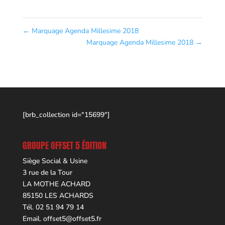
←
Marquage Agenda Millesime 2018
Marquage Agenda Millesime 2018
→
[brb_collection id="15699"]
GROUPE OFFSET 5 ÉDITION
Siège Social & Usine
3 rue de la Tour
LA MOTHE ACHARD
85150 LES ACHARDS
Tél. 02 51 94 79 14
Email.
offset5@offset5.fr