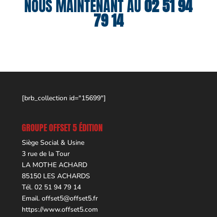
NOUS MAINTENANT AU
02 51 94
79 14
[brb_collection id="15699"]
GROUPE OFFSET 5 ÉDITION
Siège Social & Usine
3 rue de la Tour
LA MOTHE ACHARD
85150 LES ACHARDS
Tél. 02 51 94 79 14
Email.
offset5@offset5.fr
https://www.offset5.com