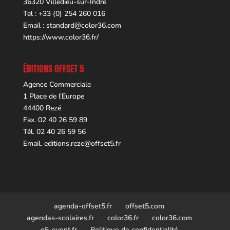
36320 Villedieu-sur-Indre
Tel : +33 (0) 254 260 016
Email :
standard@color36.com
https://www.color36.fr/
ÉDITIONS OFFSET 5
Agence Commerciale
1 Place de l’Europe
44400 Rezé
Fax. 02 40 26 59 89
Tél. 02 40 26 59 56
Email.
editions.reze@offset5.fr
agenda-offset5.fr
offset5.com
agendas-scolaires.fr
color36.fr
color36.com
o5-event.fr
Politique de confidentialité