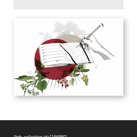
[brb_collection id="15699"]