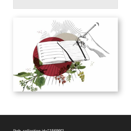
[brb_collection id="15699"]