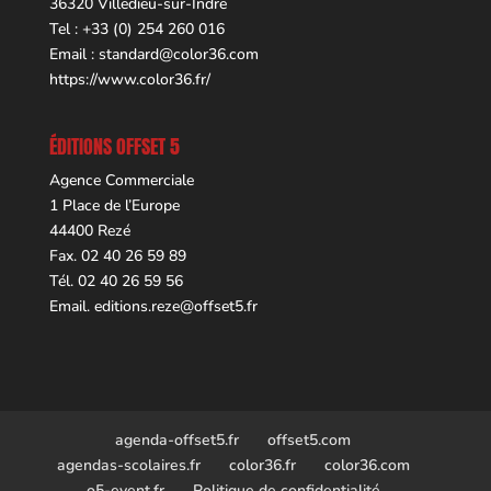
36320 Villedieu-sur-Indre
Tel : +33 (0) 254 260 016
Email :
standard@color36.com
https://www.color36.fr/
ÉDITIONS OFFSET 5
Agence Commerciale
1 Place de l’Europe
44400 Rezé
Fax. 02 40 26 59 89
Tél. 02 40 26 59 56
Email.
editions.reze@offset5.fr
agenda-offset5.fr
offset5.com
agendas-scolaires.fr
color36.fr
color36.com
o5-event.fr
Politique de confidentialité