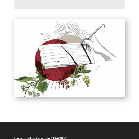
[brb_collection id="15699"]