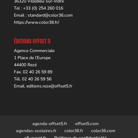
36320 Villedieu-sur-Indre
Tel : +33 (0) 254 260 016
Email :
standard@color36.com
https://www.color36.fr/
ÉDITIONS OFFSET 5
Agence Commerciale
1 Place de l’Europe
44400 Rezé
Fax. 02 40 26 59 89
Tél. 02 40 26 59 56
Email.
editions.reze@offset5.fr
agenda-offset5.fr
offset5.com
agendas-scolaires.fr
color36.fr
color36.com
o5-event.fr
Politique de confidentialité