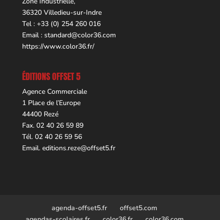
Zone Industrielle,
36320 Villedieu-sur-Indre
Tel : +33 (0) 254 260 016
Email :
standard@color36.com
https://www.color36.fr/
ÉDITIONS OFFSET 5
Agence Commerciale
1 Place de l’Europe
44400 Rezé
Fax. 02 40 26 59 89
Tél. 02 40 26 59 56
Email.
editions.reze@offset5.fr
agenda-offset5.fr
offset5.com
agendas-scolaires.fr
color36.fr
color36.com