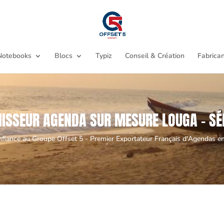
Notebooks
Blocs
Typiz
Conseil & Création
Fabrican
ISSEUR AGENDA SUR MESURE LOUGA - S
nfiance au Groupe Offset 5 - Premier Exportateur Français d'Agendas en