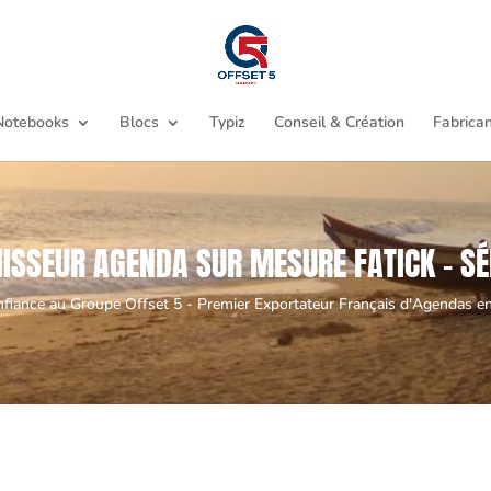
Notebooks
Blocs
Typiz
Conseil & Création
Fabrican
ISSEUR AGENDA SUR MESURE FATICK - S
nfiance au Groupe Offset 5 - Premier Exportateur Français d'Agendas en