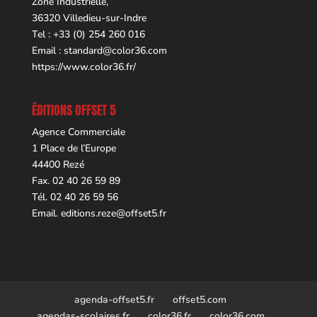
Zone Industrielle,
36320 Villedieu-sur-Indre
Tel : +33 (0) 254 260 016
Email :
standard@color36.com
https://www.color36.fr/
ÉDITIONS OFFSET 5
Agence Commerciale
1 Place de l’Europe
44400 Rezé
Fax. 02 40 26 59 89
Tél. 02 40 26 59 56
Email.
editions.reze@offset5.fr
agenda-offset5.fr
offset5.com
agendas-scolaires.fr
color36.fr
color36.com