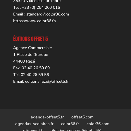
36320 Villedieu-sur-Indre
Tel : +33 (0) 254 260 016
Email :
standard@color36.com
https://www.color36.fr/
ÉDITIONS OFFSET 5
Agence Commerciale
1 Place de l’Europe
44400 Rezé
Fax. 02 40 26 59 89
Tél. 02 40 26 59 56
Email.
editions.reze@offset5.fr
agenda-offset5.fr
offset5.com
agendas-scolaires.fr
color36.fr
color36.com
o5-event.fr
Politique de confidentialité