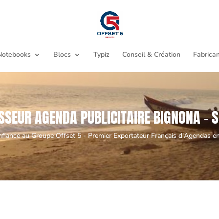
Notebooks
Blocs
Typiz
Conseil & Création
Fabrican
SSEUR AGENDA PUBLICITAIRE BIGNONA - 
nfiance au Groupe Offset 5 - Premier Exportateur Français d'Agendas en