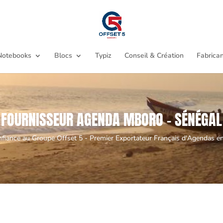
Notebooks
Blocs
Typiz
Conseil & Création
Fabrican
FOURNISSEUR AGENDA MBORO - SÉNÉGAL
nfiance au Groupe Offset 5 - Premier Exportateur Français d'Agendas en