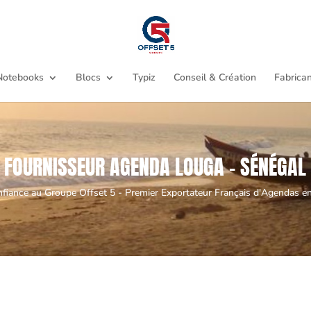
Notebooks
Blocs
Typiz
Conseil & Création
Fabrican
FOURNISSEUR AGENDA LOUGA - SÉNÉGAL
nfiance au Groupe Offset 5 - Premier Exportateur Français d'Agendas en