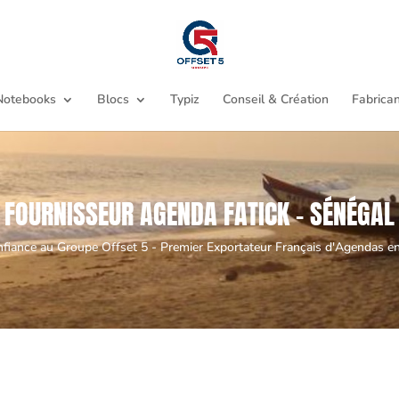
Notebooks
Blocs
Typiz
Conseil & Création
Fabrican
FOURNISSEUR AGENDA FATICK - SÉNÉGAL
nfiance au Groupe Offset 5 - Premier Exportateur Français d'Agendas en