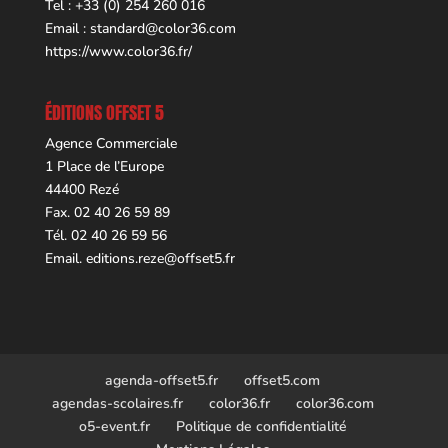
Tel : +33 (0) 254 260 016
Email :
standard@color36.com
https://www.color36.fr/
ÉDITIONS OFFSET 5
Agence Commerciale
1 Place de l’Europe
44400 Rezé
Fax. 02 40 26 59 89
Tél. 02 40 26 59 56
Email.
editions.reze@offset5.fr
agenda-offset5.fr
offset5.com
agendas-scolaires.fr
color36.fr
color36.com
o5-event.fr
Politique de confidentialité