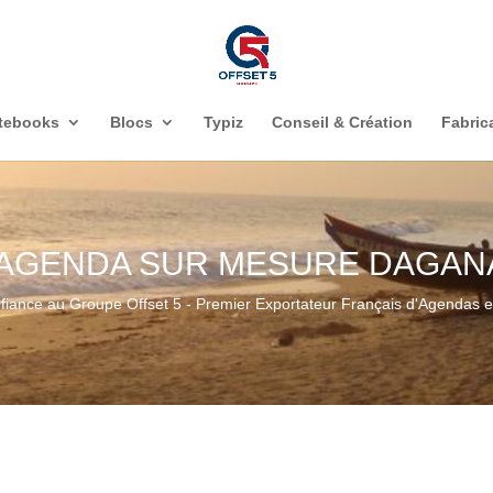
tebooks
Blocs
Typiz
Conseil & Création
Fabric
 AGENDA SUR MESURE DAGANA
nfiance au Groupe Offset 5 - Premier Exportateur Français d'Agendas en