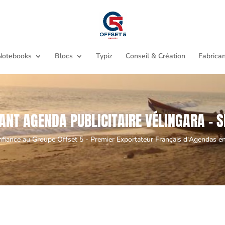
Notebooks
Blocs
Typiz
Conseil & Création
Fabrican
ANT AGENDA PUBLICITAIRE VÉLINGARA - 
nfiance au Groupe Offset 5 - Premier Exportateur Français d'Agendas en