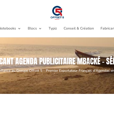
Notebooks
Blocs
Typiz
Conseil & Création
Fabrican
CANT AGENDA PUBLICITAIRE MBACKÉ - S
nfiance au Groupe Offset 5 - Premier Exportateur Français d'Agendas en