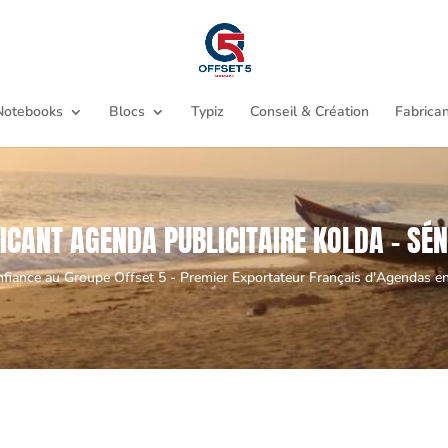
Notebooks
Blocs
Typiz
Conseil & Création
Fabrican
ICANT AGENDA PUBLICITAIRE KOLDA - SÉ
nfiance au Groupe Offset 5 - Premier Exportateur Français d'Agendas en