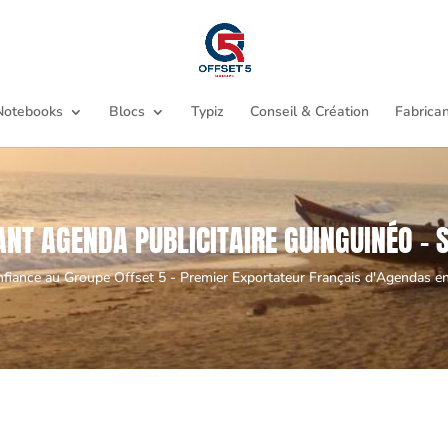
Notebooks
Blocs
Typiz
Conseil & Création
Fabrican
ANT AGENDA PUBLICITAIRE GUINGUINÉO - 
nfiance au Groupe Offset 5 - Premier Exportateur Français d'Agendas en