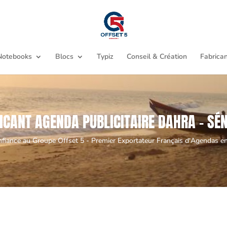
Notebooks
Blocs
Typiz
Conseil & Création
Fabrican
ICANT AGENDA PUBLICITAIRE DAHRA - SÉ
nfiance au Groupe Offset 5 - Premier Exportateur Français d'Agendas en