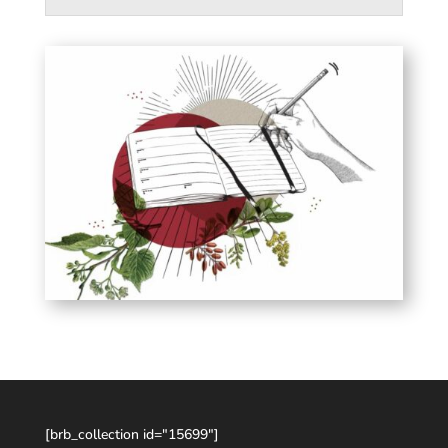
[brb_collection id="15699"]