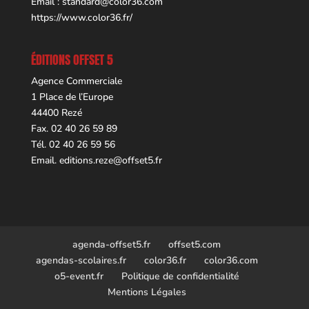
Email :
standard@color36.com
https://www.color36.fr/
ÉDITIONS OFFSET 5
Agence Commerciale
1 Place de l’Europe
44400 Rezé
Fax. 02 40 26 59 89
Tél. 02 40 26 59 56
Email.
editions.reze@offset5.fr
agenda-offset5.fr
offset5.com
agendas-scolaires.fr
color36.fr
color36.com
o5-event.fr
Politique de confidentialité
Mentions Légales