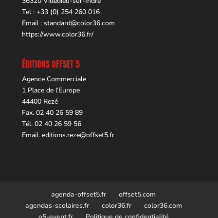
36320 Villedieu-sur-Indre
Tel : +33 (0) 254 260 016
Email :
standard@color36.com
https://www.color36.fr/
ÉDITIONS OFFSET 5
Agence Commerciale
1 Place de l’Europe
44400 Rezé
Fax. 02 40 26 59 89
Tél. 02 40 26 59 56
Email.
editions.reze@offset5.fr
agenda-offset5.fr
offset5.com
agendas-scolaires.fr
color36.fr
color36.com
o5-event.fr
Politique de confidentialité