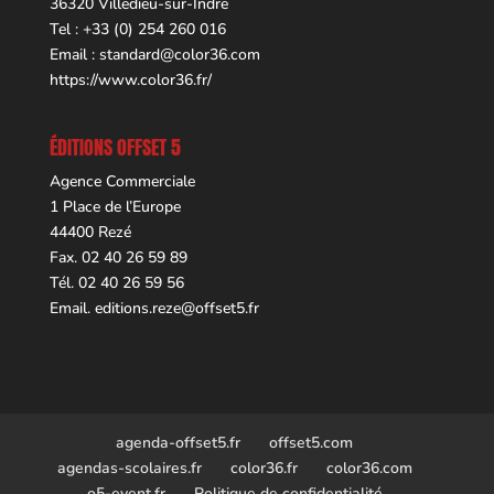
36320 Villedieu-sur-Indre
Tel : +33 (0) 254 260 016
Email :
standard@color36.com
https://www.color36.fr/
ÉDITIONS OFFSET 5
Agence Commerciale
1 Place de l’Europe
44400 Rezé
Fax. 02 40 26 59 89
Tél. 02 40 26 59 56
Email.
editions.reze@offset5.fr
agenda-offset5.fr
offset5.com
agendas-scolaires.fr
color36.fr
color36.com
o5-event.fr
Politique de confidentialité