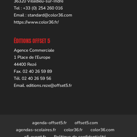
36320 Villedieu-sur-Indre
Tel : +33 (0) 254 260 016
Email :
standard@color36.com
https://www.color36.fr/
ÉDITIONS OFFSET 5
Agence Commerciale
1 Place de l’Europe
44400 Rezé
Fax. 02 40 26 59 89
Tél. 02 40 26 59 56
Email.
editions.reze@offset5.fr
agenda-offset5.fr
offset5.com
agendas-scolaires.fr
color36.fr
color36.com
o5-event.fr
Politique de confidentialité