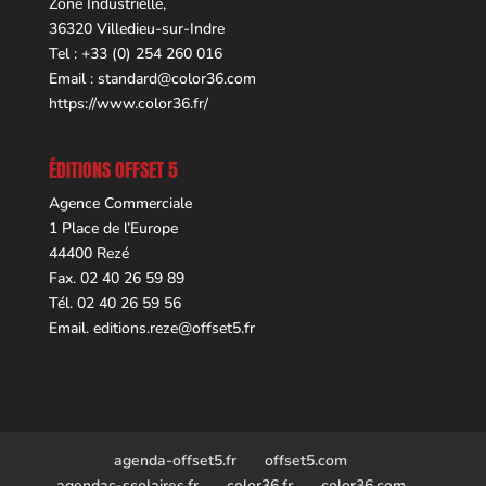
Zone Industrielle,
36320 Villedieu-sur-Indre
Tel : +33 (0) 254 260 016
Email :
standard@color36.com
https://www.color36.fr/
ÉDITIONS OFFSET 5
Agence Commerciale
1 Place de l’Europe
44400 Rezé
Fax. 02 40 26 59 89
Tél. 02 40 26 59 56
Email.
editions.reze@offset5.fr
agenda-offset5.fr
offset5.com
agendas-scolaires.fr
color36.fr
color36.com