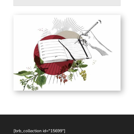
[brb_collection id="15699"]