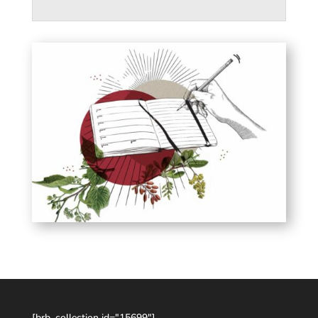
[brb_collection id="15699"]