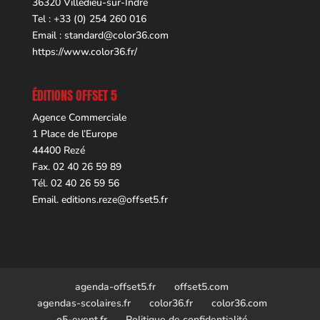
36320 Villedieu-sur-Indre
Tel : +33 (0) 254 260 016
Email :
standard@color36.com
https://www.color36.fr/
ÉDITIONS OFFSET 5
Agence Commerciale
1 Place de l’Europe
44400 Rezé
Fax. 02 40 26 59 89
Tél. 02 40 26 59 56
Email.
editions.reze@offset5.fr
agenda-offset5.fr
offset5.com
agendas-scolaires.fr
color36.fr
color36.com
o5-event.fr
Politique de confidentialité