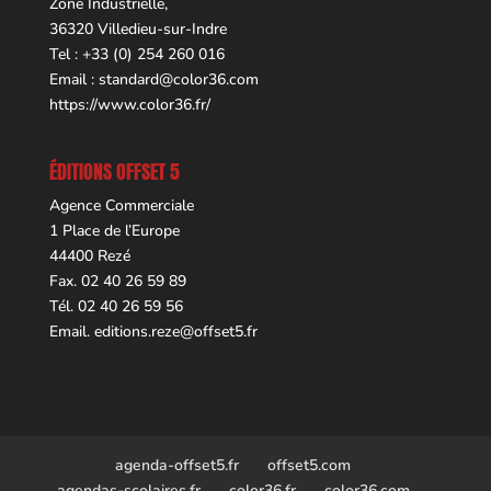
Zone Industrielle,
36320 Villedieu-sur-Indre
Tel : +33 (0) 254 260 016
Email :
standard@color36.com
https://www.color36.fr/
ÉDITIONS OFFSET 5
Agence Commerciale
1 Place de l’Europe
44400 Rezé
Fax. 02 40 26 59 89
Tél. 02 40 26 59 56
Email.
editions.reze@offset5.fr
agenda-offset5.fr
offset5.com
agendas-scolaires.fr
color36.fr
color36.com