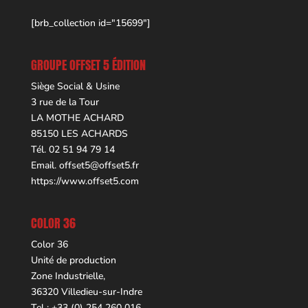
[brb_collection id="15699"]
GROUPE OFFSET 5 ÉDITION
Siège Social & Usine
3 rue de la Tour
LA MOTHE ACHARD
85150 LES ACHARDS
Tél. 02 51 94 79 14
Email.
offset5@offset5.fr
https://www.offset5.com
COLOR 36
Color 36
Unité de production
Zone Industrielle,
36320 Villedieu-sur-Indre
Tel : +33 (0) 254 260 016