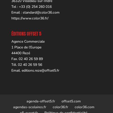
36320 Villedieu-sur-Indre
Tel : +33 (0) 254 260 016
Email :
standard@color36.com
https://www.color36.fr/
ÉDITIONS OFFSET 5
Agence Commerciale
1 Place de l’Europe
44400 Rezé
Fax. 02 40 26 59 89
Tél. 02 40 26 59 56
Email.
editions.reze@offset5.fr
agenda-offset5.fr
offset5.com
agendas-scolaires.fr
color36.fr
color36.com
o5-event.fr
Politique de confidentialité