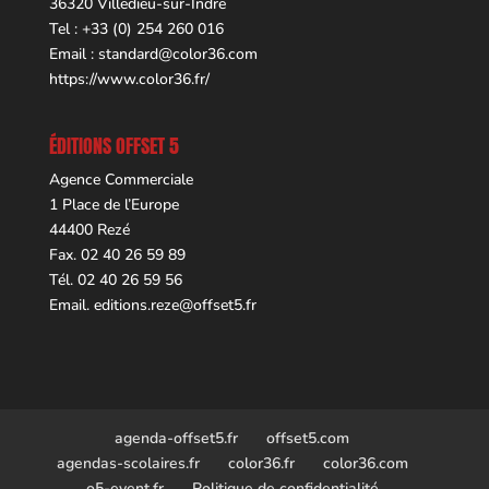
36320 Villedieu-sur-Indre
Tel : +33 (0) 254 260 016
Email :
standard@color36.com
https://www.color36.fr/
ÉDITIONS OFFSET 5
Agence Commerciale
1 Place de l’Europe
44400 Rezé
Fax. 02 40 26 59 89
Tél. 02 40 26 59 56
Email.
editions.reze@offset5.fr
agenda-offset5.fr
offset5.com
agendas-scolaires.fr
color36.fr
color36.com
o5-event.fr
Politique de confidentialité