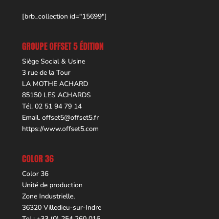
[brb_collection id="15699"]
GROUPE OFFSET 5 ÉDITION
Siège Social & Usine
3 rue de la Tour
LA MOTHE ACHARD
85150 LES ACHARDS
Tél. 02 51 94 79 14
Email.
offset5@offset5.fr
https://www.offset5.com
COLOR 36
Color 36
Unité de production
Zone Industrielle,
36320 Villedieu-sur-Indre
Tel : +33 (0) 254 260 016